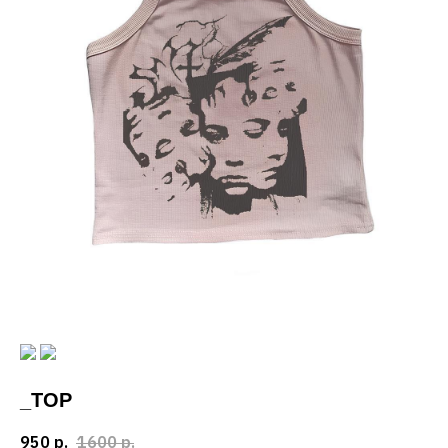
_TOP
950
р.
1600
р.