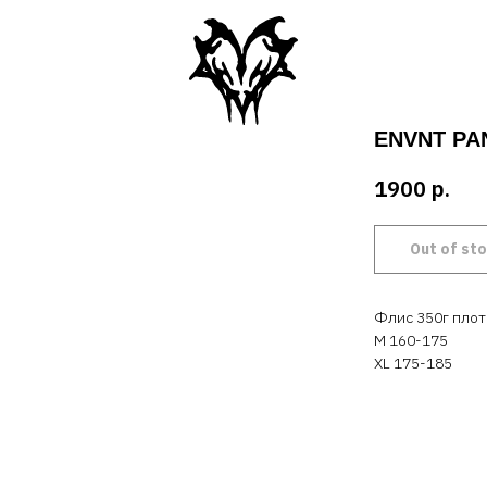
ENVNT PA
1900
р.
Out of st
Флис 350г плот
M 160-175
XL 175-185