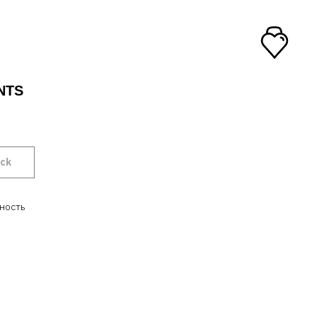
NTS
ock
ность