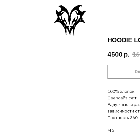
HOODIE 
4500
р.
16
Ou
100% хлопок
Оверсайз фит
Радужные страз
зависимости о
Плотность 360г
M XL