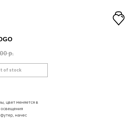
LOGO
00
р.
t of stock
ы, цвет меняется в
т освещения
 футер, начес