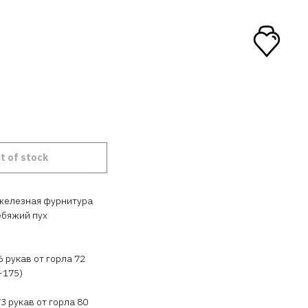
t of stock
 железная фурнитура
ебяжий пух
6 рукав от горла 72
-175)
73 рукав от горла 80